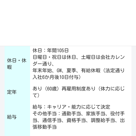
雇用形態
正社員/有期雇用労働
勤務地
本社または北茨城営業所
8：00〜17：00 昼休み休憩時間12：00〜
勤務時間
13：00
休日：年間105日
日曜日・祝日は休日、土曜日は会社カレン
休日・休
ダー通り、
暇
年末年始、GW、夏季、有給休暇（法定通り
入社6か月後10日付与）
あり（60歳）再雇用制度あり（体力に応じ
定年
て）
給与：キャリア・能力に応じて決定
その他手当：通勤手当、家族手当、役付手
給与
当、通信手当、資格手当、調整給手当、出
張移動手当